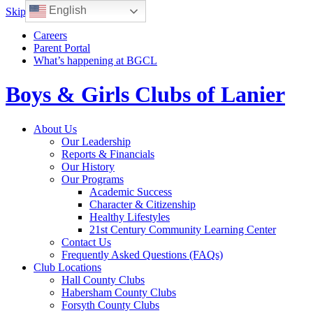
English
Skip to content
Careers
Parent Portal
What’s happening at BGCL
Boys & Girls Clubs of Lanier
Toggle
About Us
navigation
Our Leadership
Reports & Financials
Our History
Our Programs
Academic Success
Character & Citizenship
Healthy Lifestyles
21st Century Community Learning Center
Contact Us
Frequently Asked Questions (FAQs)
Club Locations
Hall County Clubs
Habersham County Clubs
Forsyth County Clubs